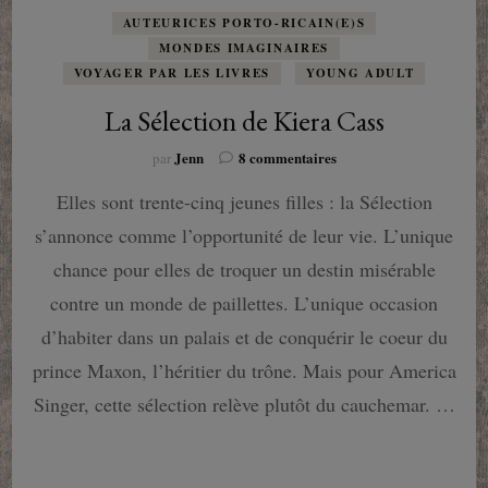
AUTEURICES PORTO-RICAIN(E)S
MONDES IMAGINAIRES
VOYAGER PAR LES LIVRES
YOUNG ADULT
La Sélection de Kiera Cass
sur
Jenn
8 commentaires
par
La
Elles sont trente-cinq jeunes filles : la Sélection
Sélection
de
s’annonce comme l’opportunité de leur vie. L’unique
Kiera
Cass
chance pour elles de troquer un destin misérable
contre un monde de paillettes. L’unique occasion
d’habiter dans un palais et de conquérir le coeur du
prince Maxon, l’héritier du trône. Mais pour America
Singer, cette sélection relève plutôt du cauchemar. …