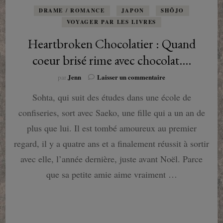
DRAME / ROMANCE
JAPON
SHÔJO
VOYAGER PAR LES LIVRES
Heartbroken Chocolatier : Quand
coeur brisé rime avec chocolat….
sur
Jenn
Laisser un commentaire
par
Heartbroken
Sohta, qui suit des études dans une école de
Chocolatier
:
confiseries, sort avec Saeko, une fille qui a un an de
Quand
coeur
plus que lui. Il est tombé amoureux au premier
brisé
regard, il y a quatre ans et a finalement réussit à sortir
rime
avec
avec elle, l’année dernière, juste avant Noël. Parce
chocolat….
que sa petite amie aime vraiment …