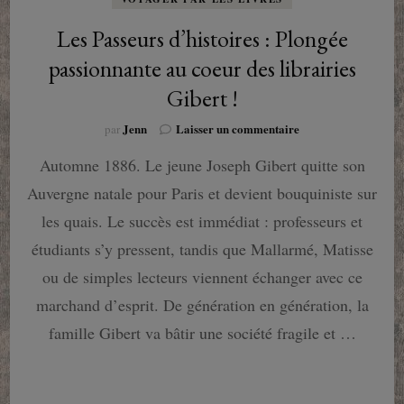
Les Passeurs d’histoires : Plongée
passionnante au coeur des librairies
Gibert !
sur
Jenn
Laisser un commentaire
par
Les
Automne 1886. Le jeune Joseph Gibert quitte son
Passeurs
d’histoires
Auvergne natale pour Paris et devient bouquiniste sur
:
Plongée
les quais. Le succès est immédiat : professeurs et
passionnante
étudiants s’y pressent, tandis que Mallarmé, Matisse
au
coeur
ou de simples lecteurs viennent échanger avec ce
des
marchand d’esprit. De génération en génération, la
librairies
Gibert
famille Gibert va bâtir une société fragile et …
!