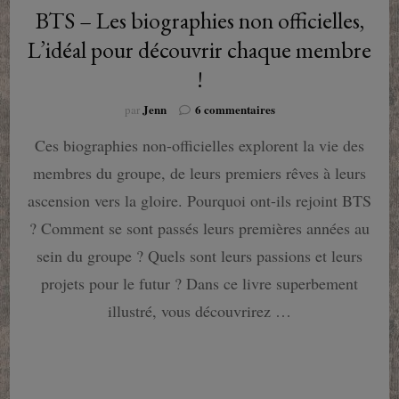
BTS – Les biographies non officielles,
L’idéal pour découvrir chaque membre
!
sur
Jenn
6 commentaires
par
BTS
Ces biographies non-officielles explorent la vie des
–
Les
membres du groupe, de leurs premiers rêves à leurs
biographies
non
ascension vers la gloire. Pourquoi ont-ils rejoint BTS
officielles,
? Comment se sont passés leurs premières années au
L’idéal
pour
sein du groupe ? Quels sont leurs passions et leurs
découvrir
projets pour le futur ? Dans ce livre superbement
chaque
membre
illustré, vous découvrirez …
!