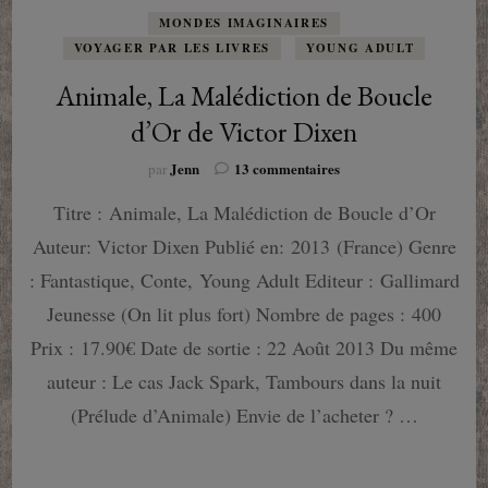
MONDES IMAGINAIRES
VOYAGER PAR LES LIVRES
YOUNG ADULT
Animale, La Malédiction de Boucle
d’Or de Victor Dixen
sur
Jenn
13 commentaires
par
Animale,
Titre : Animale, La Malédiction de Boucle d’Or
La
Malédiction
Auteur: Victor Dixen Publié en: 2013 (France) Genre
de
Boucle
: Fantastique, Conte, Young Adult Editeur : Gallimard
d’Or
Jeunesse (On lit plus fort) Nombre de pages : 400
de
Victor
Prix : 17.90€ Date de sortie : 22 Août 2013 Du même
Dixen
auteur : Le cas Jack Spark, Tambours dans la nuit
(Prélude d’Animale) Envie de l’acheter ? …