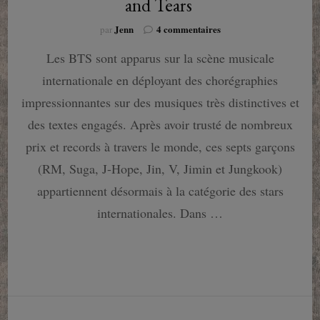
and Tears
sur
Jenn
4 commentaires
par
La
Les BTS sont apparus sur la scène musicale
bible
musicale
internationale en déployant des chorégraphies
:
BTS
impressionnantes sur des musiques très distinctives et
–
des textes engagés. Après avoir trusté de nombreux
Blood
Sweat
prix et records à travers le monde, ces septs garçons
and
(RM, Suga, J-Hope, Jin, V, Jimin et Jungkook)
Tears
appartiennent désormais à la catégorie des stars
internationales. Dans …