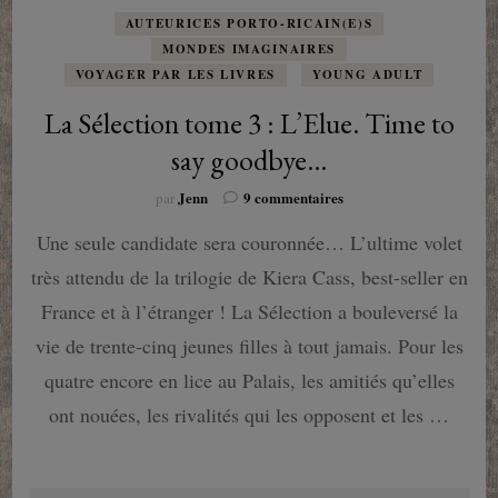
AUTEURICES PORTO-RICAIN(E)S
MONDES IMAGINAIRES
VOYAGER PAR LES LIVRES
YOUNG ADULT
La Sélection tome 3 : L’Elue. Time to
say goodbye…
sur
Jenn
9 commentaires
par
La
Une seule candidate sera couronnée… L’ultime volet
Sélection
tome
très attendu de la trilogie de Kiera Cass, best-seller en
3
:
France et à l’étranger ! La Sélection a bouleversé la
L’Elue.
vie de trente-cinq jeunes filles à tout jamais. Pour les
Time
to
quatre encore en lice au Palais, les amitiés qu’elles
say
ont nouées, les rivalités qui les opposent et les …
goodbye…