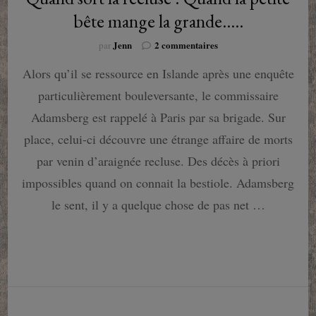
bête mange la grande…..
sur
Jenn
2 commentaires
par
Quand
Alors qu’il se ressource en Islande après une enquête
sort
la
particulièrement bouleversante, le commissaire
recluse
:
Adamsberg est rappelé à Paris par sa brigade. Sur
Quand
place, celui-ci découvre une étrange affaire de morts
la
petite
par venin d’araignée recluse. Des décès à priori
bête
impossibles quand on connait la bestiole. Adamsberg
mange
la
le sent, il y a quelque chose de pas net …
grande…..