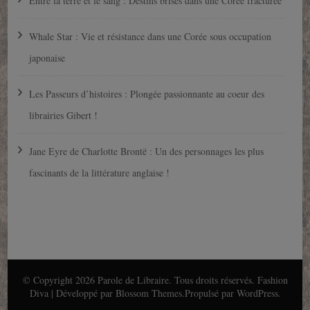
Entre la terre et le sang : Destins brisés dans une Corée fracturée
Whale Star : Vie et résistance dans une Corée sous occupation
japonaise
Les Passeurs d’histoires : Plongée passionnante au coeur des
librairies Gibert !
Jane Eyre de Charlotte Brontë : Un des personnages les plus
fascinants de la littérature anglaise !
© Copyright 2026
Parole de Libraire
. Tous droits réservés.
Fashion
Diva | Développé par
Blossom Themes
.Propulsé par
WordPress
.