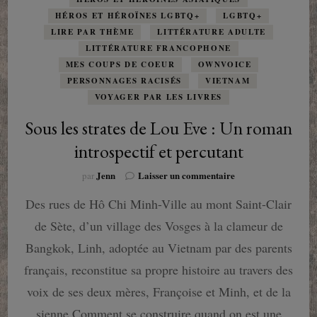
HÉROS ET HÉROÏNES LGBTQ+
LGBTQ+
LIRE PAR THÈME
LITTÉRATURE ADULTE
LITTÉRATURE FRANCOPHONE
MES COUPS DE COEUR
OWNVOICE
PERSONNAGES RACISÉS
VIETNAM
VOYAGER PAR LES LIVRES
Sous les strates de Lou Eve : Un roman
introspectif et percutant
sur
Jenn
Laisser un commentaire
par
Sous
Des rues de Hô Chi Minh-Ville au mont Saint-Clair
les
strates
de Sète, d’un village des Vosges à la clameur de
de
Lou
Bangkok, Linh, adoptée au Vietnam par des parents
Eve
français, reconstitue sa propre histoire au travers des
:
Un
voix de ses deux mères, Françoise et Minh, et de la
roman
sienne.Comment se construire quand on est une
introspectif