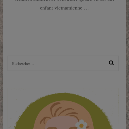
et
enfant vietnamienne …
percutant
Rechercher :