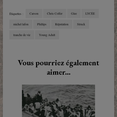
Carson
Chris Colfer
Glee
LYCÉE
Étiquettes :
michel lafon
Phillips
Réputation
Struck
tranche de vie
Young Adult
Navigation
d'article
Vous pourriez également
aimer...