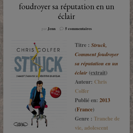
foudroyer sa réputation en un
éclair
sur
Jenn
5 commentaires
par
Struck
de
Titre :
Struck,
Chris
Colfer,
Comment foudroyer
Comment
sa réputation en un
foudroyer
sa
(
extrait
)
éclair
réputation
Auteur:
Chris
en
un
Colfer
éclair
Publié en:
2013
(
France
)
Genre :
Tranche de
vie, adolescent