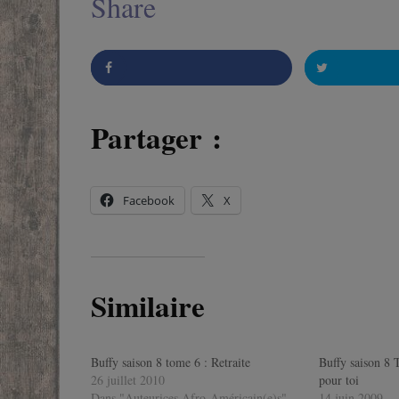
Share
Partager :
Partager
Twitter
Facebook
X
Similaire
Buffy saison 8 tome 6 : Retraite
Buffy saison 8 
26 juillet 2010
pour toi
Dans "Auteurices Afro-Américain(e)s"
14 juin 2009