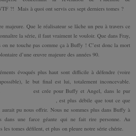
TF ?! Mais à quoi ont servis ces sept derniers tomes ?
majeure. Que le réalisateur se lâche un peu à travers ce
nnaître la série, il faut vraiment le vouloir. Que dans Fray,
is on ne touche pas comme ça à Buffy ! C’est donc la mort
 volontaire d’une œuvre majeure des années 90.
léments évoqués plus haut sont difficile à défendre (voire
possible), le but final est lui, totalement inconcevable.
un
univers neuf
est crée pour Buffy et Angel, dans le pur
t Eve / Nouveaux Dieux
, est plus débile que tout ce que
aurait pu nous offrir. Nous ne sommes plus dans Buffy à
is dans une farce géante qui ne fait rire personne. Au
us les tomes défilent, et plus on pleure notre série chérie.