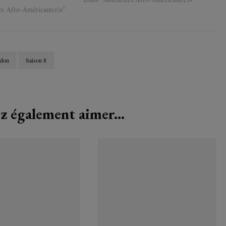
es Afro-Américain(e)s"
edon
Saison 8
z également aimer...