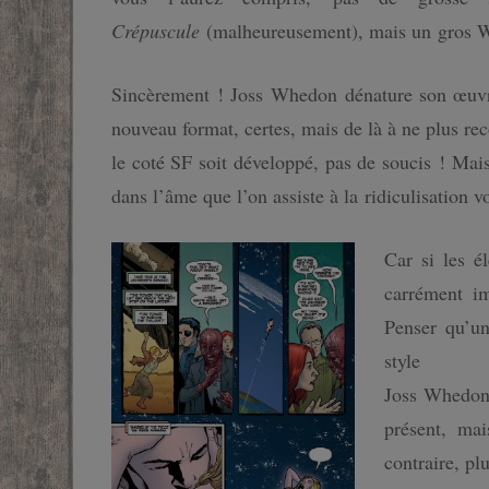
Crépuscule
(malheureusement), mais un gros W
Sincèrement ! Joss Whedon dénature son œuvre 
nouveau format, certes, mais de là à ne plus reco
le coté SF soit développé, pas de soucis ! Ma
dans l’âme que l’on assiste à la ridiculisation
Car si les é
carrément im
Penser qu’
style
Adam e
Joss Whedon 
présent, ma
contraire, pl