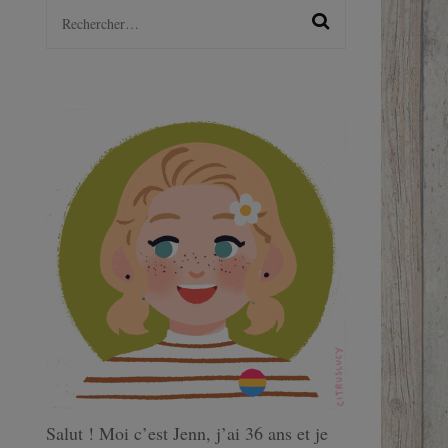
Rechercher :
LGBTQ+
S
Salut ! Moi c’est Jenn, j’ai 36 ans et je