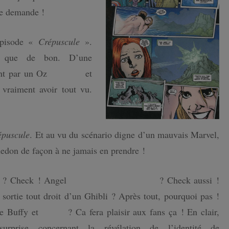
le demande !
épisode «
Crépuscule
».
s que de bon. D’une
ant par un Oz
au Tibet
et
 vraiment avoir tout vu.
épuscule
. Et au vu du scénario digne d’un mauvais Marvel,
edon de façon à ne jamais en prendre !
n
? Check ! Angel
grand méchant /Gentil
? Check aussi !
 sortie tout droit d’un Ghibli ? Après tout, pourquoi pas !
re Buffy et
Angel
? Ca fera plaisir aux fans ça ! En clair,
rprise concernant la révélation de l’identité de