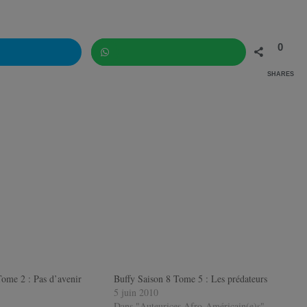
0
SHARES
WhatsApp
Tome 2 : Pas d’avenir
Buffy Saison 8 Tome 5 : Les prédateurs
5 juin 2010
Dans "Auteurices Afro-Américain(e)s"