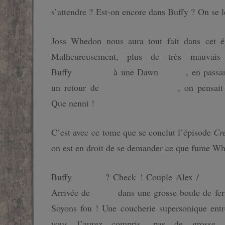
s’attendre ? Est-on encore dans Buffy ? On se 
Joss Whedon nous aura tout fait dans cet 
Malheureusement, plus de très mauvai
Buffy
lesbienne
à une Dawn
géante
, en pass
un retour de
Warren l’increvable
, on pensait
Que nenni !
C’est avec ce tome que se conclut l’épisode
Cr
on est en droit de se demander ce que fume Wh
Buffy
volante
? Check ! Couple Alex /
Daw
Arrivée de
Spike
dans une grosse boule de fer
Soyons fou ! Une coucherie supersonique ent
vous l’aurez compris, pas de grosse su