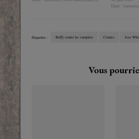
Dans "Auteuric
Buffy contre les vampires
Comics
Joss Wh
Étiquettes :
Navigation
d'article
Vous pourrie