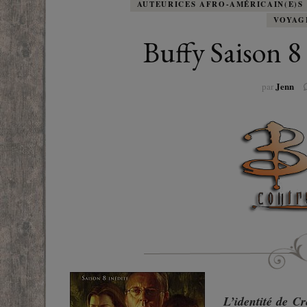
EUROPE
AUTEURICES AFRO-AMÉRICAIN(E)S
ADOS
FRANCOPHONE
VOYAG
PROCHE-
Buffy Saison 8
YOUN
ROMANCE
MONDES 
Jenn
par
BEAUX LIVRES
RUSSIE
ESOTÉRISME /
PARANORMAL
HISTOIRE
BIOGRAPHIE
TÉMOIGNAGES
POLAR
L’identité de Cr