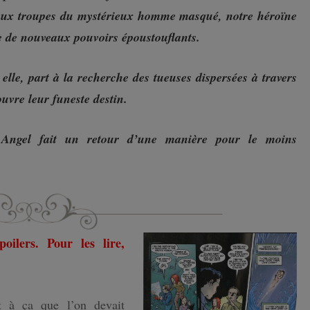
aux troupes du mystérieux homme masqué, notre héroïne
ISLANDE
e de nouveaux pouvoirs époustouflants.
PAYS-BAS
elle, part à la recherche des tueuses dispersées à travers
uvre leur funeste destin.
, Angel fait un retour d’une manière pour le moins
ilers. Pour les lire,
 à ça que l’on devait