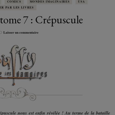
K-LITTÉRATURE
COMICS
MONDES IMAGINAIRES
USA
DRAME / ROMANCE
CORÉE
ALLEMAGNE
ER PAR LES LIVRES
LIRE EN VO
SÉRIES
ORIENT
K-POP
 tome 7 : Crépuscule
G ADULT
TRANCHE DE VIE
INDE
AUTRICHE
IRAK
BT
IMAGINAIRES
WEBTOON
FANTASTIQUE
sur
Laisser un commentaire
JAPON
DANEMARK
JUDÉE
Buffy
Saison
FANTASY
VIETNAM
ECOSSE
8
tome
MAGICAL GIRL
7
ESPAGNE
:
Crépuscule
HORREUR
FINLANDE
SHÔJO
FRANCE
SHÔNEN
GRANDE-BRETAGNE
SEINEN
épuscule nous est enfin révélée ! Au terme de la bataille
ITALIE