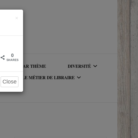
Close
×
0
SHARES
LIRE PAR THÈME
DIVERSITÉ
LE MÉTIER DE LIBRAIRE
Close
AUTEURICES RACISÉ(E)S
UR DU
LE MÉTIER DE LIBRAIRE
PERSONNAGES RACISÉS
LA BIBLIOTHÈQUE DU
PERSONNAGES
RIQUE
LIBRAIRE
NEUROATYPIQUES