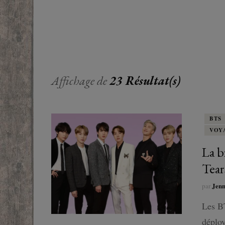
EUROPE
ADOS
FRANCOPHONE
PROCHE-
YOUN
ROMANCE
MONDES 
BEAUX LIVRES
Affichage de
23 Résultat(s)
RUSSIE
ESOTÉRISME /
PARANORMAL
BTS
VOY
HISTOIRE
La b
BIOGRAPHIE
Tea
TÉMOIGNAGES
Jen
par
Les BT
POLAR
déploy