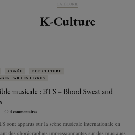
K-LITTÉRATURE
CATÉGORIE
DRAME / ROMANCE
CORÉE
ALLEMAGNE
LIRE EN VO
SÉRIES
ORIENT
K-POP
K-Culture
G ADULT
TRANCHE DE VIE
INDE
AUTRICHE
IRAK
BT
IMAGINAIRES
WEBTOON
FANTASTIQUE
JAPON
DANEMARK
JUDÉE
FANTASY
VIETNAM
ECOSSE
MAGICAL GIRL
ESPAGNE
CORÉE
POP CULTURE
AGER PAR LES LIVRES
HORREUR
FINLANDE
ible musicale : BTS – Blood Sweat and
SHÔJO
rs
FRANCE
sur
n
4 commentaires
SHÔNEN
GRANDE-BRETAGNE
La
S sont apparus sur la scène musicale internationale en
bible
musicale
SEINEN
ant des chorégraphies impressionnantes sur des musiques
ITALIE