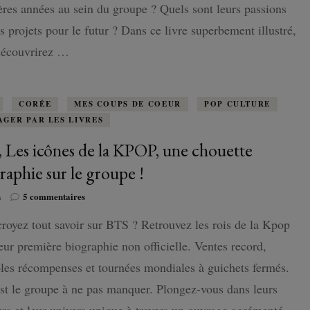
res années au sein du groupe ? Quels sont leurs passions
L’idéal
pour
rs projets pour le futur ? Dans ce livre superbement illustré,
découvrir
découvrirez …
chaque
membre
!
CORÉE
MES COUPS DE COEUR
POP CULTURE
AGER PAR LES LIVRES
 Les icônes de la KPOP, une chouette
raphie sur le groupe !
sur
n
5 commentaires
BTS,
royez tout savoir sur BTS ? Retrouvez les rois de la Kpop
Les
icônes
eur première biographie non officielle. Ventes record,
de
la
les récompenses et tournées mondiales à guichets fermés.
KPOP,
t le groupe à ne pas manquer. Plongez-vous dans leurs
une
chouette