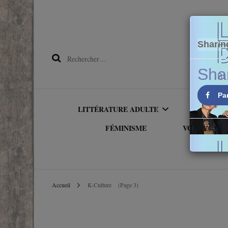
Sharin
Rechercher :
Sha
Pa
LITTÉRATURE ADULTE
LITTÉRA
FÉMINISME
VOYAGER PA
OWNVOICE
ALBU
AMÉRIQU
LITTÉRATURE
PREMI
Accueil
K-Culture
(Page 3)
ETRANGÈRE
ASIE
ROMAN
LITTÉRATURE