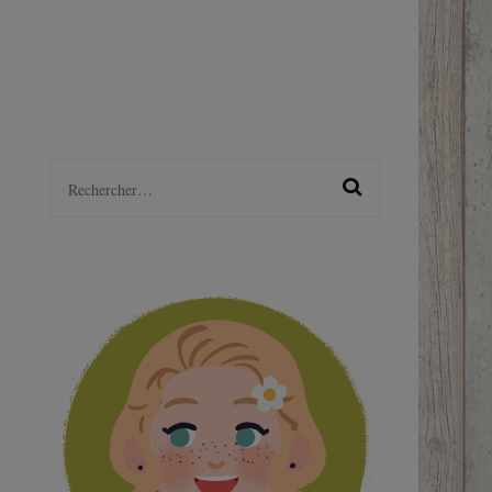
LGBTQ+
S
Rechercher :