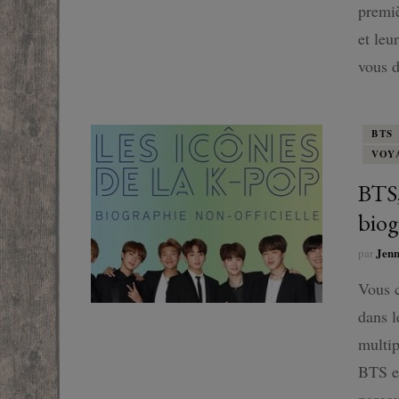
premiè
et leu
vous 
BTS
VOY
BTS,
biog
Jen
par
Vous c
dans l
multip
BTS es