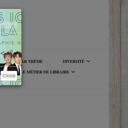
Close
×
0
SHARES
LIRE PAR THÈME
DIVERSITÉ
LE MÉTIER DE LIBRAIRE
Close
AUTEURICES RACISÉ(E)S
UR DU
LE MÉTIER DE LIBRAIRE
PERSONNAGES RACISÉS
LA BIBLIOTHÈQUE DU
PERSONNAGES
RIQUE
LIBRAIRE
NEUROATYPIQUES