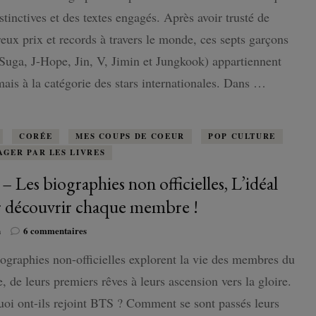
:
BTS
istinctives et des textes engagés. Après avoir trusté de
–
ISLANDE
ux prix et records à travers le monde, ces septs garçons
Blood
Sweat
uga, J-Hope, Jin, V, Jimin et Jungkook) appartiennent
PAYS-BAS
and
ais à la catégorie des stars internationales. Dans …
Tears
CORÉE
MES COUPS DE COEUR
POP CULTURE
AGER PAR LES LIVRES
– Les biographies non officielles, L’idéal
 découvrir chaque membre !
sur
n
6 commentaires
BTS
ographies non-officielles explorent la vie des membres du
–
Les
, de leurs premiers rêves à leurs ascension vers la gloire.
biographies
non
oi ont-ils rejoint BTS ? Comment se sont passés leurs
officielles,