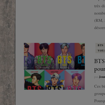
très d
SF
nombre
FANTASTIQUE
(RM, S
désorm
FANTASY
BTS
VOY
BTS 
pour
Jen
par
Ces bi
groupe
Pourqu